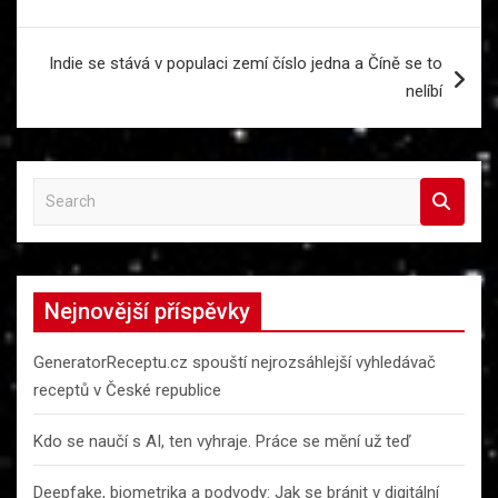
pro
příspěvek
Indie se stává v populaci zemí číslo jedna a Číně se to
nelíbí
S
e
a
r
c
Nejnovější příspěvky
h
GeneratorReceptu.cz spouští nejrozsáhlejší vyhledávač
receptů v České republice
Kdo se naučí s AI, ten vyhraje. Práce se mění už teď
Deepfake, biometrika a podvody: Jak se bránit v digitální