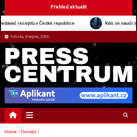
Skip
Přehled aktualit
to
content
č receptů v České republice
Kdo se naučí s AI, te
Sobota, 8 srpna, 2026
PRESS-CENTRUM.CZ
Magazín informací a tiskových zpráv
Home
Domácí