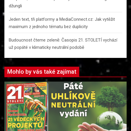
džungli
Jeden text, tři platformy a MediaConnect.cz: Jak vytěžit
maximum z jednoho tématu bez duplicity
Budoucnost čteme zeleně: Časopis 21. STOLETÍ vychází
už popáté v klimaticky neutrální podobě
Mohlo by vás také zajímat