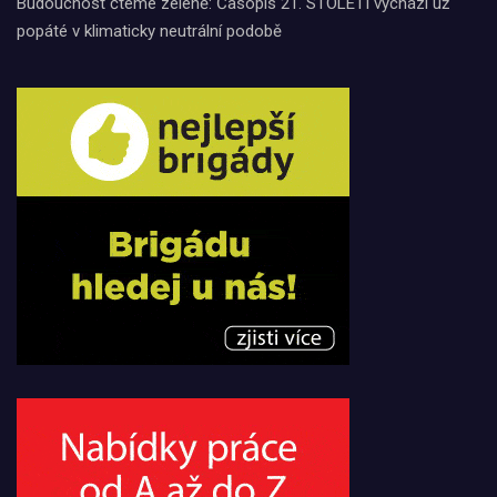
Budoucnost čteme zeleně: Časopis 21. STOLETÍ vychází už
popáté v klimaticky neutrální podobě