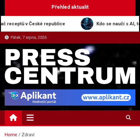
Skip
Přehled aktualit
to
content
ů v České republice
Kdo se naučí s AI, ten vyhraj
Pátek, 7 srpna, 2026
PRESS-CENTRUM.CZ
Magazín informací a tiskových zpráv
Home
Zdraví