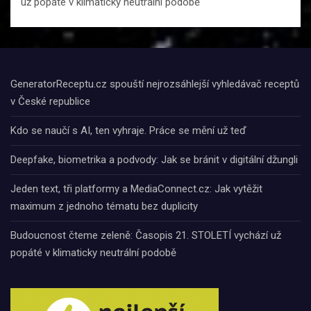
už popáté v klimaticky neutrální podobě
GeneratorReceptu.cz spouští nejrozsáhlejší vyhledávač receptů
v České republice
Kdo se naučí s AI, ten vyhraje. Práce se mění už teď
Deepfake, biometrika a podvody: Jak se bránit v digitální džungli
Jeden text, tři platformy a MediaConnect.cz: Jak vytěžit
maximum z jednoho tématu bez duplicity
Budoucnost čteme zeleně: Časopis 21. STOLETÍ vychází už
popáté v klimaticky neutrální podobě