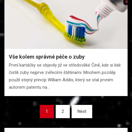
Vše kolem správné péče o zuby
První kartáčky se objevily již ve středověké Číně, kde si lidé
čistili zuby nejprve zvířecími štětinami. Mnohem později
použil stejný princip William Addis, který se stal prvním
autorem patentu na…
Stránkování
1
2
Next
příspěvků