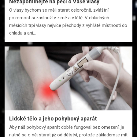
Nezapomínejte na péči o Vaše vlasy
O vlasy bychom se měli starat celoročně, zvláštní
pozornost si zaslouží v zimě a v létě. V chladných
měsících trpí vlasy nejvíce přechody z vyhřáté místnosti do
chladu a ani…
Lidské tělo a jeho pohybový aparát
Aby náš pohybový aparát dobře fungoval bez omezení, je
nutné se o něj starat již od dětství, protože základem je mít