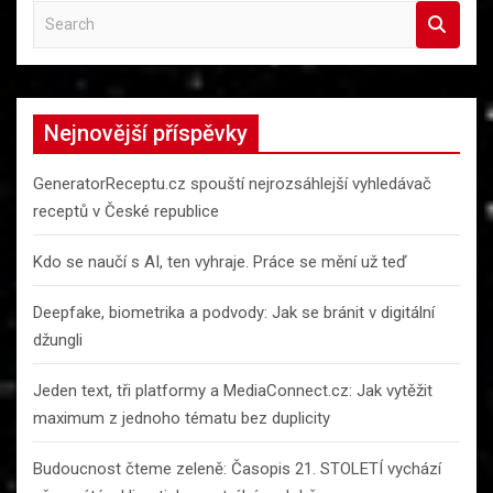
S
e
a
r
c
Nejnovější příspěvky
h
GeneratorReceptu.cz spouští nejrozsáhlejší vyhledávač
receptů v České republice
Kdo se naučí s AI, ten vyhraje. Práce se mění už teď
Deepfake, biometrika a podvody: Jak se bránit v digitální
džungli
Jeden text, tři platformy a MediaConnect.cz: Jak vytěžit
maximum z jednoho tématu bez duplicity
Budoucnost čteme zeleně: Časopis 21. STOLETÍ vychází