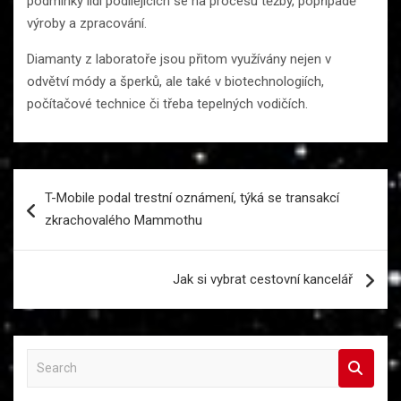
podmínky lidí podílejících se na procesu těžby, popřípadě
výroby a zpracování.
Diamanty z laboratoře jsou přitom využívány nejen v
odvětví módy a šperků, ale také v biotechnologiích,
počítačové technice či třeba tepelných vodičích.
Navigace
T-Mobile podal trestní oznámení, týká se transakcí
pro
zkrachovalého Mammothu
příspěvek
Jak si vybrat cestovní kancelář
S
e