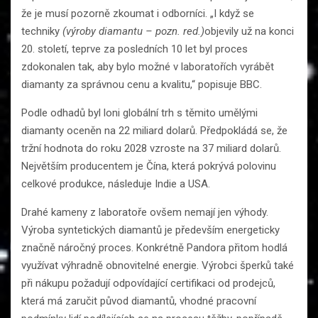
že je musí pozorně zkoumat i odborníci. „I když se
techniky
(výroby diamantu – pozn. red.)
objevily už na konci
20. století, teprve za posledních 10 let byl proces
zdokonalen tak, aby bylo možné v laboratořích vyrábět
diamanty za správnou cenu a kvalitu,“ popisuje BBC.
Podle odhadů byl loni globální trh s těmito umělými
diamanty oceněn na 22 miliard dolarů. Předpokládá se, že
tržní hodnota do roku 2028 vzroste na 37 miliard dolarů.
Největším producentem je Čína, která pokrývá polovinu
celkové produkce, následuje Indie a USA.
Drahé kameny z laboratoře ovšem nemají jen výhody.
Výroba syntetických diamantů je především energeticky
značně náročný proces. Konkrétně Pandora přitom hodlá
využívat výhradně obnovitelné energie. Výrobci šperků také
při nákupu požadují odpovídající certifikaci od prodejců,
která má zaručit původ diamantů, vhodné pracovní