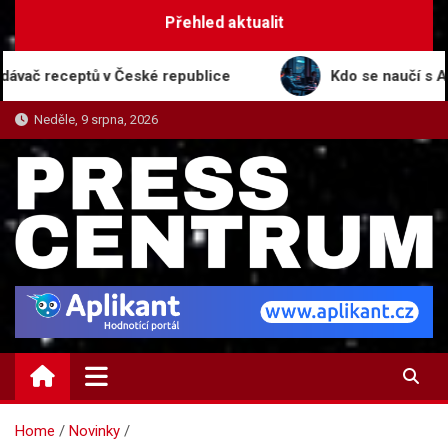
Skip
Přehled aktualit
to
content
receptů v České republice
Kdo se naučí s AI, ten 
Neděle, 9 srpna, 2026
PRESS-CENTRUM.CZ
Magazín informací a tiskových zpráv
Home
Novinky