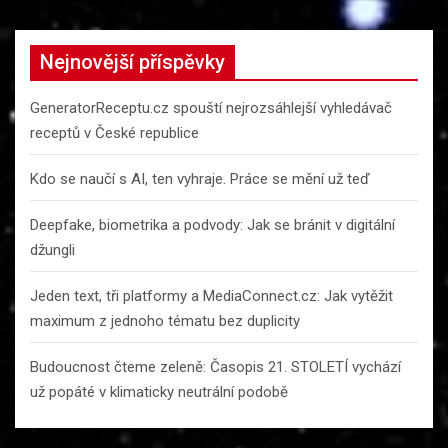
a
r
c
Nejnovější příspěvky
h
GeneratorReceptu.cz spouští nejrozsáhlejší vyhledávač
receptů v České republice
Kdo se naučí s AI, ten vyhraje. Práce se mění už teď
Deepfake, biometrika a podvody: Jak se bránit v digitální
džungli
Jeden text, tři platformy a MediaConnect.cz: Jak vytěžit
maximum z jednoho tématu bez duplicity
Budoucnost čteme zeleně: Časopis 21. STOLETÍ vychází
už popáté v klimaticky neutrální podobě