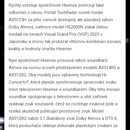
Rychlý vzestup společnosti Hisense potvrzují také
odborníci z oboru. Portál TechRadar ocenil model
AX5125H za jeho cenově dostupný, ale působivý výkon
Dolby Atmos, zatímco model HS2000N získal zlatou
medaili na cenách Visual Grand Prix (VGP) 2025 v
Japonsku a znovu tak prokázal vítěznou kombinaci inovací,
kvality a hodnoty značky Hisense.
Nyní společnost Hisense posouvá výkon soundbarů
Atmos na novou úroveň představením modelů AX5140Q a
AX3120Q. Oba modely jsou vybaveny technologií Hi-
Concerto*, která plynule synchronizuje zpracování zvuku
mezi televizorem Hisense a soundbarem. Díky této inovaci
soundbar spolupracuje s televizorem a obě zařízení
vydávají zvuk současně, čímž se rozšiřuje zvukové pole a
vzniká skutečně pohlcující prostorový zvuk. Model
AX3120Q nabízí 3.1.2kanálový zvuk Dolby Atmos a DTS:X,
který posluchače obklopí dokonale plastickým zvukem ze