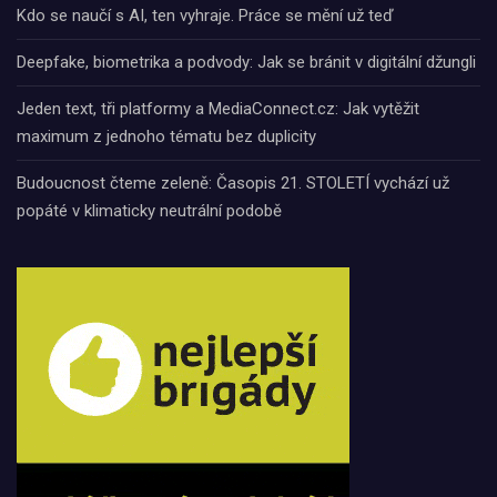
Kdo se naučí s AI, ten vyhraje. Práce se mění už teď
Deepfake, biometrika a podvody: Jak se bránit v digitální džungli
Jeden text, tři platformy a MediaConnect.cz: Jak vytěžit
maximum z jednoho tématu bez duplicity
Budoucnost čteme zeleně: Časopis 21. STOLETÍ vychází už
popáté v klimaticky neutrální podobě