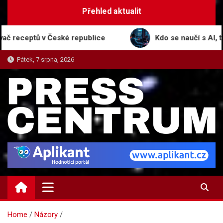
Skip
Přehled aktualit
to
content
ptů v České republice
Kdo se naučí s AI, ten vyhr
Pátek, 7 srpna, 2026
PRESS-CENTRUM.CZ
Magazín informací a tiskových zpráv
Home
Názory