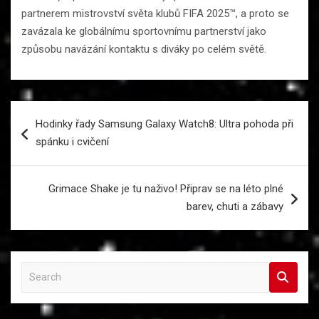
partnerem mistrovství světa klubů FIFA 2025™, a proto se
zavázala ke globálnímu sportovnímu partnerství jako
způsobu navázání kontaktu s diváky po celém světě.
Navigace
Hodinky řady Samsung Galaxy Watch8: Ultra pohoda při
pro
spánku i cvičení
příspěvek
Grimace Shake je tu naživo! Připrav se na léto plné
barev, chuti a zábavy
S
e
a