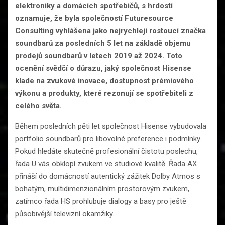
elektroniky a domácích spotřebičů, s hrdostí
oznamuje, že byla společností Futuresource
Consulting vyhlášena jako nejrychleji rostoucí značka
soundbarů za posledních 5 let na základě objemu
prodejů soundbarů v letech 2019 až 2024. Toto
ocenění svědčí o důrazu, jaký společnost Hisense
klade na zvukové inovace, dostupnost prémiového
výkonu a produkty, které rezonují se spotřebiteli z
celého světa.
Během posledních pěti let společnost Hisense vybudovala
portfolio soundbarů pro libovolné preference i podmínky.
Pokud hledáte skutečně profesionální čistotu poslechu,
řada U vás obklopí zvukem ve studiové kvalitě. Řada AX
přináší do domácností autentický zážitek Dolby Atmos s
bohatým, multidimenzionálním prostorovým zvukem,
zatímco řada HS prohlubuje dialogy a basy pro ještě
působivější televizní okamžiky.