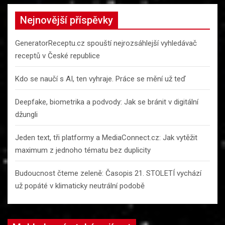
r
c
Nejnovější příspěvky
h
GeneratorReceptu.cz spouští nejrozsáhlejší vyhledávač
receptů v České republice
Kdo se naučí s AI, ten vyhraje. Práce se mění už teď
Deepfake, biometrika a podvody: Jak se bránit v digitální
džungli
Jeden text, tři platformy a MediaConnect.cz: Jak vytěžit
maximum z jednoho tématu bez duplicity
Budoucnost čteme zeleně: Časopis 21. STOLETÍ vychází
už popáté v klimaticky neutrální podobě