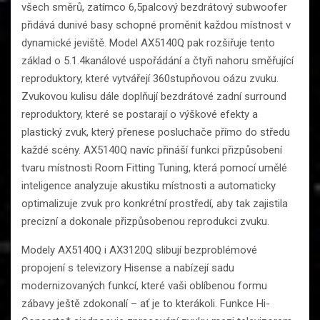
všech směrů, zatímco 6,5palcový bezdrátový subwoofer
přidává dunivé basy schopné proměnit každou místnost v
dynamické jeviště. Model AX5140Q pak rozšiřuje tento
základ o 5.1.4kanálové uspořádání a čtyři nahoru směřující
reproduktory, které vytvářejí 360stupňovou oázu zvuku.
Zvukovou kulisu dále doplňují bezdrátové zadní surround
reproduktory, které se postarají o výškové efekty a
plastický zvuk, který přenese posluchače přímo do středu
každé scény. AX5140Q navíc přináší funkci přizpůsobení
tvaru místnosti Room Fitting Tuning, která pomocí umělé
inteligence analyzuje akustiku místnosti a automaticky
optimalizuje zvuk pro konkrétní prostředí, aby tak zajistila
precizní a dokonale přizpůsobenou reprodukci zvuku.
Modely AX5140Q i AX3120Q slibují bezproblémové
propojení s televizory Hisense a nabízejí sadu
modernizovaných funkcí, které vaši oblíbenou formu
zábavy ještě zdokonalí – ať je to kterákoli. Funkce Hi-