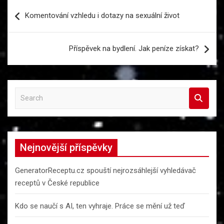
Navigace
Komentování vzhledu i dotazy na sexuální život
pro
příspěvek
Příspěvek na bydlení. Jak peníze získat?
S
e
a
r
c
Nejnovější příspěvky
h
GeneratorReceptu.cz spouští nejrozsáhlejší vyhledávač
receptů v České republice
Kdo se naučí s AI, ten vyhraje. Práce se mění už teď