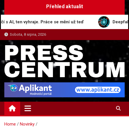
Skip
Přehled aktualit
to
content
I, ten vyhraje. Práce se mění už teď
Deepfake, biom
Sobota, 8 srpna, 2026
PRESS-CENTRUM.CZ
Magazín informací a tiskových zpráv
Home
Novinky