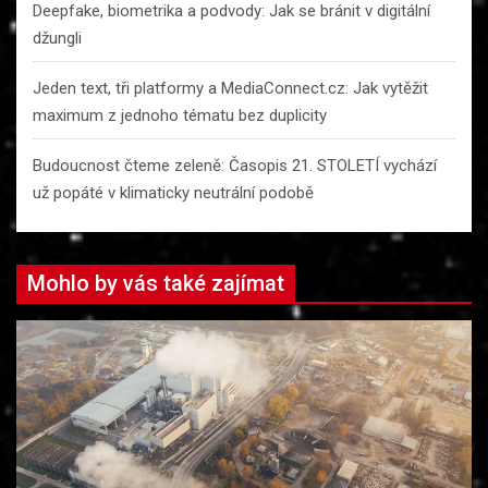
Deepfake, biometrika a podvody: Jak se bránit v digitální
džungli
Jeden text, tři platformy a MediaConnect.cz: Jak vytěžit
maximum z jednoho tématu bez duplicity
Budoucnost čteme zeleně: Časopis 21. STOLETÍ vychází
už popáté v klimaticky neutrální podobě
Mohlo by vás také zajímat