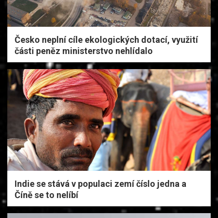
Česko neplní cíle ekologických dotací, využití
části peněz ministerstvo nehlídalo
Indie se stává v populaci zemí číslo jedna a
Číně se to nelíbí