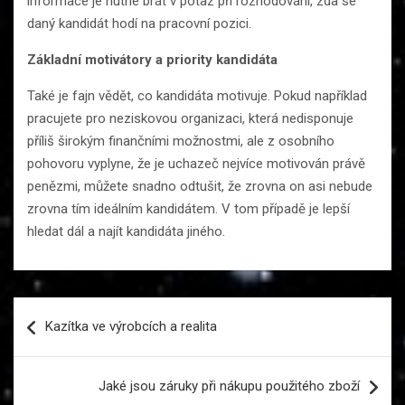
informace je nutné brát v potaz při rozhodování, zda se
daný kandidát hodí na pracovní pozici.
Základní motivátory a priority kandidáta
Také je fajn vědět, co kandidáta motivuje. Pokud například
pracujete pro neziskovou organizaci, která nedisponuje
příliš širokým finančními možnostmi, ale z osobního
pohovoru vyplyne, že je uchazeč nejvíce motivován právě
penězmi, můžete snadno odtušit, že zrovna on asi nebude
zrovna tím ideálním kandidátem. V tom případě je lepší
hledat dál a najít kandidáta jiného.
Navigace
Kazítka ve výrobcích a realita
pro
příspěvek
Jaké jsou záruky při nákupu použitého zboží