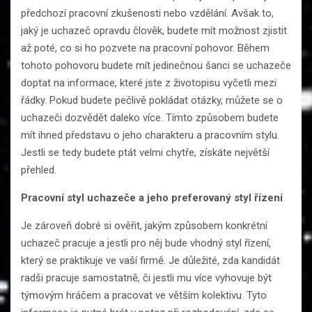
předchozí pracovní zkušenosti nebo vzdělání. Avšak to,
jaký je uchazeč opravdu člověk, budete mít možnost zjistit
až poté, co si ho pozvete na pracovní pohovor. Během
tohoto pohovoru budete mít jedinečnou šanci se uchazeče
doptat na informace, které jste z životopisu vyčetli mezi
řádky. Pokud budete pečlivě pokládat otázky, můžete se o
uchazeči dozvědět daleko více. Tímto způsobem budete
mít ihned představu o jeho charakteru a pracovním stylu.
Jestli se tedy budete ptát velmi chytře, získáte největší
přehled.
Pracovní styl uchazeče a jeho preferovaný styl řízení
Je zároveň dobré si ověřit, jakým způsobem konkrétní
uchazeč pracuje a jestli pro něj bude vhodný styl řízení,
který se praktikuje ve vaší firmě. Je důležité, zda kandidát
radši pracuje samostatně, či jestli mu více vyhovuje být
týmovým hráčem a pracovat ve větším kolektivu. Tyto