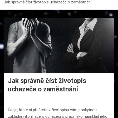
Jak správně číst životopis uchazeče o zaměstnání
Jak správně číst životopis
uchazeče o zaměstnání
Údaje, které si přečtete v životopisu vám poskytnou
základní informace o uchazeči o práci, jako například jeho