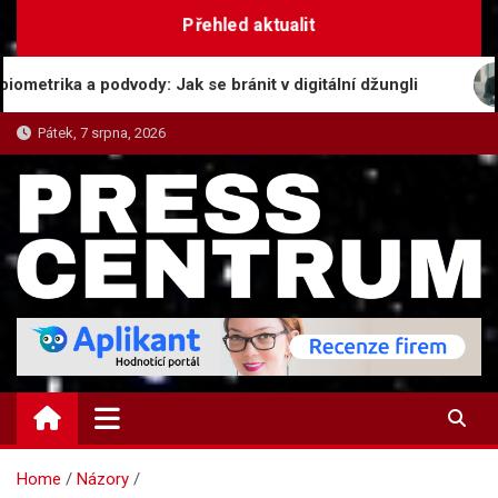
Skip
Přehled aktualit
to
content
ika a podvody: Jak se bránit v digitální džungli
Je
Pátek, 7 srpna, 2026
PRESS-CENTRUM.CZ
Magazín informací a tiskových zpráv
Home
Názory