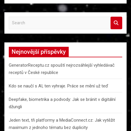
S
e
a
r
c
Nejnovější příspěvky
h
GeneratorReceptu.cz spouští nejrozsáhlejší vyhledávač
receptů v České republice
Kdo se naučí s AI, ten vyhraje. Práce se mění už teď
Deepfake, biometrika a podvody: Jak se bránit v digitální
džungli
Jeden text, tři platformy a MediaConnect.cz: Jak vytěžit
maximum z jednoho tématu bez duplicity