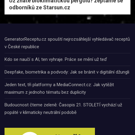
Už znáte bioklimatickou pergolu? zeptáme se
odborníků ze Starsun.cz
GeneratorReceptu.cz spouští nejrozsáhlejší vyhledávač receptů
v České republice
Kdo se naučí s AI, ten vyhraje. Práce se mění už teď
Deepfake, biometrika a podvody: Jak se bránit v digitální džungli
Jeden text, tři platformy a MediaConnect.cz: Jak vytěžit
maximum z jednoho tématu bez duplicity
Budoucnost čteme zeleně: Časopis 21. STOLETÍ vychází už
popáté v klimaticky neutrální podobě