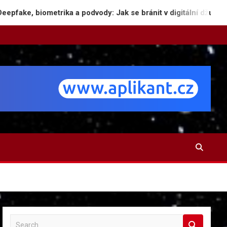
trika a podvody: Jak se bránit v digitální džungli
S