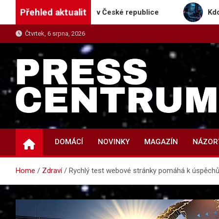
Skip
Přehled aktualit
dávač receptů v České republice
Kdo se naučí s AI
to
content
Čtvrtek, 6 srpna, 2026
PRESS-CENTRUM.CZ
Magazín informací a tiskových zpráv
DOMÁCÍ
NOVINKY
MAGAZÍN
NÁZOR
Home
Zdraví
Rychlý test webové stránky pomáhá k úspěch