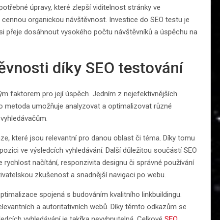
otřebné úpravy, které zlepší viditelnost stránky ve
t cennou organickou návštěvnost. Investice do SEO testu je
 si přeje dosáhnout vysokého počtu návštěvníků a úspěchu na
těvnosti díky SEO testování
vým faktorem pro její úspěch. Jedním z nejefektivnějších
ato metoda umožňuje analyzovat a optimalizovat různé
u vyhledávačům.
ze, které jsou relevantní pro danou oblast či téma. Díky tomu
 pozici ve výsledcích vyhledávání. Další důležitou součástí SEO
 rychlost načítání, responzivita designu či správné používání
uživatelskou zkušenost a snadnější navigaci po webu.
imalizace spojená s budováním kvalitního linkbuildingu.
relevantních a autoritativních webů. Díky těmto odkazům se
edcích vyhledávání je takřka nevyhnutelná. Celkové
SEO