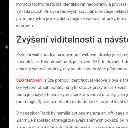
Pomocí těchto testů lze identifikovat nedostatky a provést p
vyhledávačích. Analýza klíčových slov pak umožňuje přiláka
proto nezbytná pro každého majitele webové stránky, který
internetu.
Zvýšení viditelnosti a návš
Zvýšení viditelnosti a návštěvnosti webové stránky je klíčo
způsobů, jak toho dosáhnout, je provést SEO testování. T
aspekty webové stránky, aby se stala co nejlépe přístupno
SEO testování
může pomoci identifikovat klíčová slova a frá
lze vytvořit obsah bohatý na tyto klíčové prvky a tím zlepšit
testu je analýza technických aspektů webové stránky, jako je
meta tagů. Opravením těchto nedostatků lze zajistit lepší 
V neposlední řadě by neměla být opomenuta ani off-page opt
Zahrnuje například strategii získávání zpětných odkazů od 
webová stránka stane důvěryhodnější a vyšší pozice ve výsl