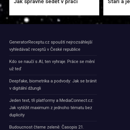
Jak správně sedět v práci
Staří a j
GeneratorReceptu.cz spouští nejrozsáhlejší
vyhledávač receptů v České republice
Kdo se naučí s AI, ten vyhraje. Práce se mění
už teď
Deepfake, biometrika a podvody: Jak se bránit
v digitální džungli
Jeden text, tři platformy a MediaConnect.cz:
Jak vytěžit maximum z jednoho tématu bez
duplicity
Budoucnost čteme zeleně: Časopis 21.