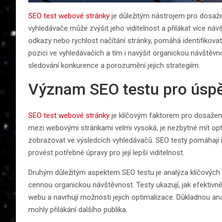
SEO test webové stránky
je důležitým nástrojem pro dosaže
vyhledávače může zvýšit jeho viditelnost a přilákat více návš
odkazy nebo rychlost načítání stránky, pomáhá identifikovat
pozici ve vyhledávačích a tím i navýšit organickou návštěv
sledování konkurence a porozumění jejich strategiím.
Význam SEO testu pro úsp
SEO test webové stránky
je klíčovým faktorem pro dosažení
mezi webovými stránkami velmi vysoká, je nezbytné mít opt
zobrazovat ve výsledcích vyhledávačů. SEO testy pomáhají i
provést potřebné úpravy pro její lepší viditelnost.
Druhým důležitým aspektem SEO testu je analýza klíčových 
cennou organickou návštěvnost. Testy ukazují, jak efektivně
webu a navrhují možnosti jejich optimalizace. Důkladnou anal
mohly přilákání dalšího publika.