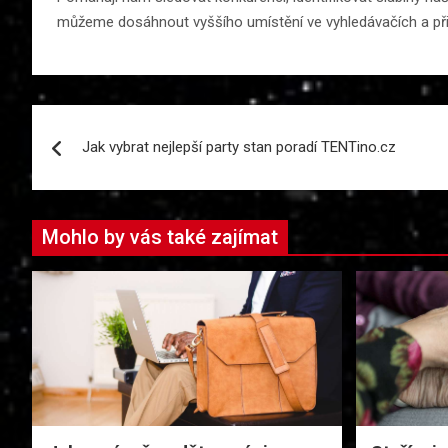
můžeme dosáhnout vyššího umístění ve vyhledávačích a přil
Navigace
Jak vybrat nejlepší party stan poradí TENTino.cz
pro
příspěvek
Mohlo by vás také zajímat