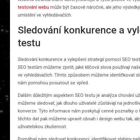
testování webu
může být časově náročné, ale jeho výsledky
umístění ve vyhledávačích.
Sledování konkurence a vyl
testu
Sledování konkurence a vylepšení strategií pomocí SEO tes
SEO testům můžeme zjistit, jaké klíčová slova používají naš
ve vyhledávačích. Tímto způsobem můžeme identifikovat slab
nám pomohou posunout se vpřed.
Dalším důležitým aspektem SEO testu je analýza chování uži
můžeme sledovat, jak dlouho uživatelé zůstávají na jednotliv
konverze. Tyto informace nám poskytují cenné poznatky o t
těchto dat pak můžeme upravit obsah i design webu tak, aby 
uživatelskou zkušenost.
Pomáhají nám sledovat konkurenci, identifikovat slabiny naší