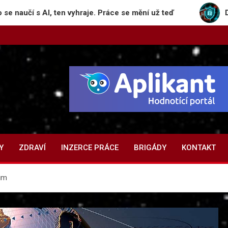
, ten vyhraje. Práce se mění už teď
Deepfake, biome
Y
ZDRAVÍ
INZERCE PRÁCE
BRIGÁDY
KONTAKT
ům