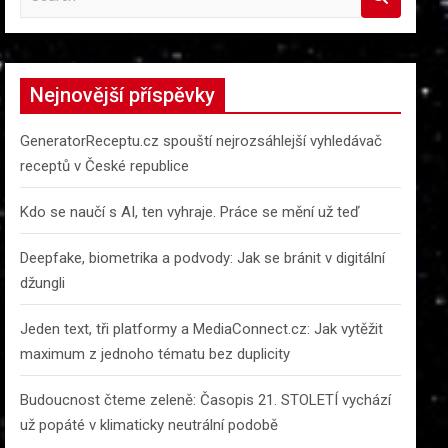
e
a
r
c
Nejnovější příspěvky
h
GeneratorReceptu.cz spouští nejrozsáhlejší vyhledávač
receptů v České republice
Kdo se naučí s AI, ten vyhraje. Práce se mění už teď
Deepfake, biometrika a podvody: Jak se bránit v digitální
džungli
Jeden text, tři platformy a MediaConnect.cz: Jak vytěžit
maximum z jednoho tématu bez duplicity
Budoucnost čteme zeleně: Časopis 21. STOLETÍ vychází
už popáté v klimaticky neutrální podobě