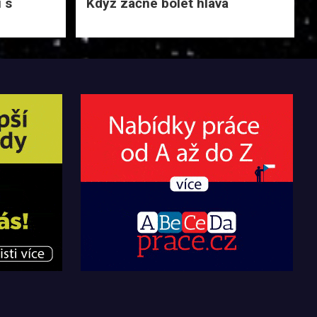
 s
Když začne bolet hlava