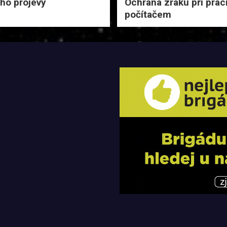
eho projevy
Ochrana zraku při práci
počítačem