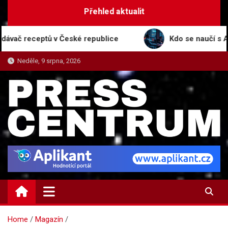
Skip
Přehled aktualit
to
content
eceptů v České republice
Kdo se naučí s AI, ten v
Neděle, 9 srpna, 2026
PRESS-CENTRUM.CZ
Magazín informací a tiskových zpráv
Home
Magazín