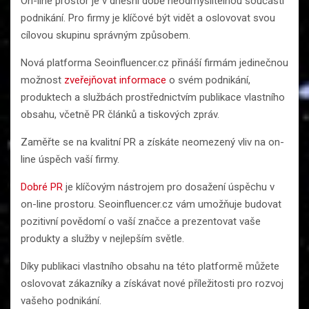
On-line prostor je v dnešní době neodmyslitelnou součástí
podnikání. Pro firmy je klíčové být vidět a oslovovat svou
cílovou skupinu správným způsobem.
Nová platforma Seoinfluencer.cz přináší firmám jedinečnou
možnost
zveřejňovat informace
o svém podnikání,
produktech a službách prostřednictvím publikace vlastního
obsahu, včetně PR článků a tiskových zpráv.
Zaměřte se na kvalitní PR a získáte neomezený vliv na on-
line úspěch vaší firmy.
Dobré PR
je klíčovým nástrojem pro dosažení úspěchu v
on-line prostoru. Seoinfluencer.cz vám umožňuje budovat
pozitivní povědomí o vaší značce a prezentovat vaše
produkty a služby v nejlepším světle.
Díky publikaci vlastního obsahu na této platformě můžete
oslovovat zákazníky a získávat nové příležitosti pro rozvoj
vašeho podnikání.