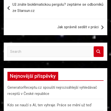
Navigace
Už znáte bioklimatickou pergolu? zeptáme se odborníků
pro
ze Starsun.cz
příspěvek
Jak správně sedět v práci
S
e
a
r
c
Nejnovější příspěvky
h
GeneratorReceptu.cz spouští nejrozsáhlejší vyhledávač
receptů v České republice
Kdo se naučí s AI, ten vyhraje. Práce se mění už teď