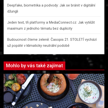
Deepfake, biometrika a podvody: Jak se bránit v digitální
džungli
Jeden text, tři platformy a MediaConnect.cz: Jak vytěžit
maximum z jednoho tématu bez duplicity
Budoucnost čteme zeleně: Časopis 21. STOLETÍ vychází
už popáté v klimaticky neutrální podobě
Mohlo by vás také zajímat