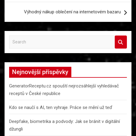
příspěvek
Výhodný nákup oblečení na internetovém bazaru
S
e
a
r
c
Nejnovější příspěvky
h
GeneratorReceptu.cz spouští nejrozsáhlejší vyhledávač
receptů v České republice
Kdo se naučí s AI, ten vyhraje. Práce se mění už teď
Deepfake, biometrika a podvody: Jak se bránit v digitální
džungli