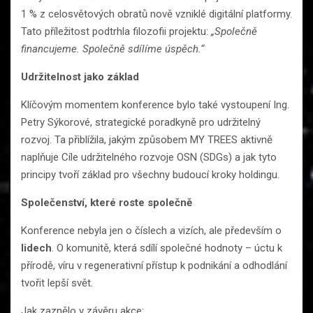
1 % z celosvětových obratů nově vzniklé digitální platformy.
Tato příležitost podtrhla filozofii projektu:
„Společně
financujeme. Společně sdílíme úspěch.“
Udržitelnost jako základ
Klíčovým momentem konference bylo také vystoupení Ing.
Petry Sýkorové, strategické poradkyně pro udržitelný
rozvoj. Ta přiblížila, jakým způsobem MY TREES aktivně
naplňuje Cíle udržitelného rozvoje OSN (SDGs) a jak tyto
principy tvoří základ pro všechny budoucí kroky holdingu.
Společenství, které roste společně
Konference nebyla jen o číslech a vizích, ale především o
lidech
. O komunitě, která sdílí společné hodnoty – úctu k
přírodě, víru v regenerativní přístup k podnikání a odhodlání
tvořit lepší svět.
Jak zaznělo v závěru akce: