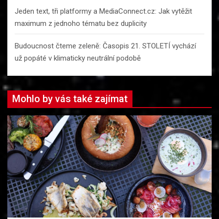
Jeden text, tři platformy a MediaConnect.cz: Jak vytěžit
maximum z jednoho tématu bez duplicity
Budoucnost čteme zeleně: Časopis 21. STOLETÍ vychází
už popáté v klimaticky neutrální podobě
Mohlo by vás také zajímat