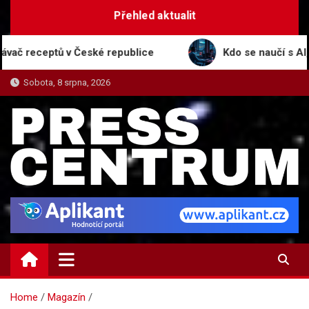
Skip
Přehled aktualit
to
content
tů v České republice
Kdo se naučí s AI, ten vyhra
Sobota, 8 srpna, 2026
PRESS-CENTRUM.CZ
Magazín informací a tiskových zpráv
Home
Magazín