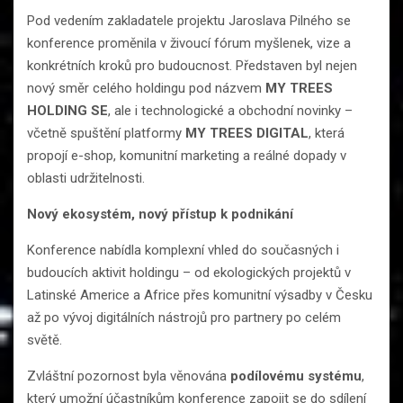
Pod vedením zakladatele projektu Jaroslava Pilného se
konference proměnila v živoucí fórum myšlenek, vize a
konkrétních kroků pro budoucnost. Představen byl nejen
nový směr celého holdingu pod názvem
MY TREES
HOLDING SE
, ale i technologické a obchodní novinky –
včetně spuštění platformy
MY TREES DIGITAL
, která
propojí e-shop, komunitní marketing a reálné dopady v
oblasti udržitelnosti.
Nový ekosystém, nový přístup k podnikání
Konference nabídla komplexní vhled do současných i
budoucích aktivit holdingu – od ekologických projektů v
Latinské Americe a Africe přes komunitní výsadby v Česku
až po vývoj digitálních nástrojů pro partnery po celém
světě.
Zvláštní pozornost byla věnována
podílovému systému
,
který umožní účastníkům konference zapojit se do sdílení