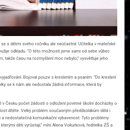
 se s dětmi svého ročníku ale neúčastnil. Učitelka v mateřské
 využije odkladu. “O této možnosti jsme sami od sebe vůbec
em, takže času na rozmyšlení moc nebylo,” vysvětluje jeho
 vyjadřování. Bojoval pouze s kreslením a psaním. “Do kreslení
lky se k nám ale nedostala žádná informace, která by
tl v Česku počet žádostí o odložení povinné školní docházky o
alost dítěte. Velký problém současným předškolákům dělá i
či a nedostatečná komunikační vybavenost. Tyto problémy
erými děti vyrůstají,” míní Alena Vokurková, ředitelka ZŠ a