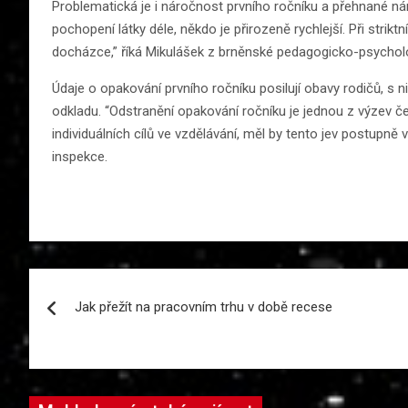
Problematická je i náročnost prvního ročníku a přehnané nár
pochopení látky déle, někdo je přirozeně rychlejší. Při strikt
docházce,” říká Mikulášek z brněnské pedagogicko-psychol
Údaje o opakování prvního ročníku posilují obavy rodičů, s
odkladu. “Odstranění opakování ročníku je jednou z výzev č
individuálních cílů ve vzdělávání, měl by tento jev postupně v
inspekce.
Navigace
Jak přežít na pracovním trhu v době recese
pro
příspěvek