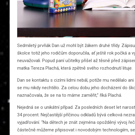
Sedmiletý prvňák Dan už mohl být žákem druhé třídy. Zápisu
školce totiž jeho rodičům doporučila, ať ještě rok počká a
neuvažovali. Popud paní učitelky přišel až těsně před zápis
matka Tereza Plachá, která zpětně svého rozhodnutí lituje.
Dan se kontaktu s cizími lidmi nebál, potíže mu nedělalo ani
se mu nikdy nechtělo. Za celou dobu jeho docházení do ško
naznačovala, že se na to máme zaměřit,” říká Plachá.
Nejedná se o unikátní případ. Za posledních deset let naros
34 procent. Nejčastější příčinou odkladů bývá celková nezr
vyjadřování. “Na dětech je znát zejména opožděný vývoj ře
částečně můžeme připisovat i novodobým technologiím, se kt