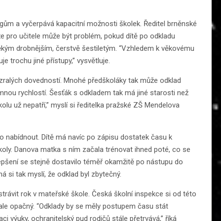
m a vyčerpává kapacitní možnosti školek. Ředitel brněnské
e pro učitele může být problém, pokud dítě po odkladu
 někým drobnějším, čerstvě šestiletým. “Vzhledem k věkovému
e trochu jiné přístupy,” vysvětluje.
nezralých dovedností. Mnohé předškoláky tak může odklad
omnou rychlostí. Šesťák s odkladem tak má jiné starosti než
školu už nepatří,” myslí si ředitelka pražské ZŠ Mendelova
 nabídnout. Dítě má navíc po zápisu dostatek času k
oly. Danova matka s ním začala trénovat ihned poté, co se
zlepšení se stejně dostavilo téměř okamžitě po nástupu do
há si tak myslí, že odklad byl zbytečný.
trávit rok v mateřské škole. Česká školní inspekce si od této
e ale opačný. “Odklady by se měly postupem času stát
ci výuky, ochranitelský pud rodičů stále přetrvává,” říká