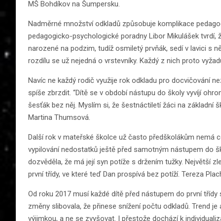
MŠ Bohdíkov na Šumpersku.
Nadměrné množství odkladů způsobuje komplikace pedagogů
pedagogicko-psychologické poradny Libor Mikulášek tvrdí, ž
narozené na podzim, tudíž osmiletý prvňák, sedí v lavici s
rozdílu se už nejedná o vrstevníky. Každý z nich proto vyžaduj
Navíc ne každý rodič využije rok odkladu pro docvičování 
spíše zbrzdit. “Dítě se v období nástupu do školy vyvíjí ohr
šesťák bez něj. Myslím si, že šestnáctiletí žáci na základní 
Martina Thumsová.
Další rok v mateřské školce už často předškolákům nemá co
vypilování nedostatků ještě před samotným nástupem do šk
dozvěděla, že má její syn potíže s držením tužky. Největší 
první třídy, ve které teď Dan prospívá bez potíží. Tereza Plac
Od roku 2017 musí každé dítě před nástupem do první třídy s
změny slibovala, že přinese snížení počtu odkladů. Trend j
výjimkou, a ne se zvyšovat. I přestože dochází k individualiza