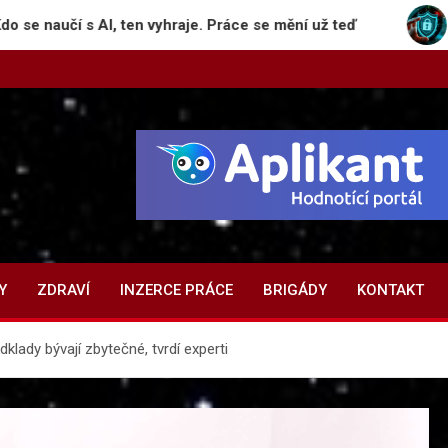
, ten vyhraje. Práce se mění už teď
Deepfake, biom
Y
ZDRAVÍ
INZERCE PRÁCE
BRIGÁDY
KONTAKT
dklady bývají zbytečné, tvrdí experti