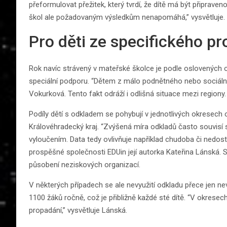
přeformulovat přežitek, který tvrdí, že dítě má být připrave
škol ale požadovaným výsledkům nenapomáhá,” vysvětluje.
Pro děti ze specifického pr
Rok navíc strávený v mateřské školce je podle oslovených o
speciální podporu. “Dětem z málo podnětného nebo sociáln
Vokurková. Tento fakt odráží i odlišná situace mezi regiony.
Podíly dětí s odkladem se pohybují v jednotlivých okresech
Královéhradecký kraj. “Zvýšená míra odkladů často souvisí
vyloučením. Data tedy ovlivňuje například chudoba či nedost
prospěšné společnosti EDUin její autorka Kateřina Lánská. Sv
působení neziskových organizací.
V některých případech se ale nevyužití odkladu přece jen nev
1100 žáků ročně, což je přibližně každé sté dítě. “V okre
propadání,” vysvětluje Lánská.