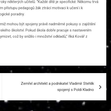
oky některých učitelů. “Každé dítě je specifické. Někomu trvá
ním přístupu pedagogů žák ztrácí motivaci k učení i k
ogické poradny.
 nimiž mohou být spojeny právě nadměrné pokusy o zajištění
eského školství. Pokud škola dobře pracuje s nastavením
ymizet, což by snížilo i množství odkladů,” říká Kovář z
Zemřel architekt a podnikatel Vladimír Stehlík
spojený s Poldi Kladno