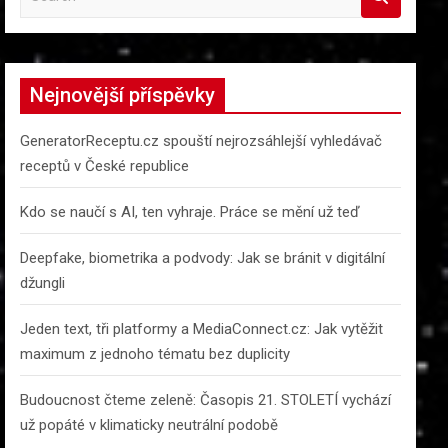
e
a
r
c
Nejnovější příspěvky
h
GeneratorReceptu.cz spouští nejrozsáhlejší vyhledávač
receptů v České republice
Kdo se naučí s AI, ten vyhraje. Práce se mění už teď
Deepfake, biometrika a podvody: Jak se bránit v digitální
džungli
Jeden text, tři platformy a MediaConnect.cz: Jak vytěžit
maximum z jednoho tématu bez duplicity
Budoucnost čteme zeleně: Časopis 21. STOLETÍ vychází
už popáté v klimaticky neutrální podobě