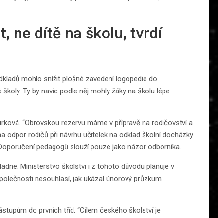
, ne dítě na školu, tvrdí
dkladů mohlo snížit plošné zavedení logopedie do
školy. Ty by navíc podle něj mohly žáky na školu lépe
okurková. “Obrovskou rezervu máme v přípravě na rodičovství a
i na odpor rodičů při návrhu učitelek na odklad školní docházky
. Doporučení pedagogů slouží pouze jako názor odborníka.
vládne. Ministerstvo školství i z tohoto důvodu plánuje v
 společnosti nesouhlasí, jak ukázal únorový průzkum
nástupům do prvních tříd. “Cílem českého školství je