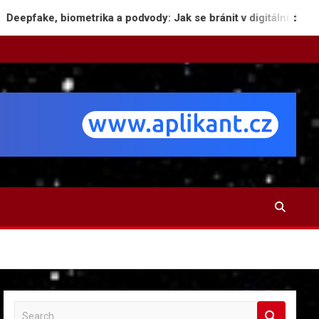
etrika a podvody: Jak se bránit v digitální džungli
S