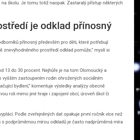
no na školu. Je tomu totiž naopak. Zastaralý přístup některých
ostředí je odklad přínosný
dborníků přínosný především pro děti, které potřebují
ě znevýhodněného prostředí odklad pomůže,” myslí si
 od 13 do 30 procent. Nejhůře je na tom Olomoucký a
 s vyšším zastoupením rodin ohrožených sociálním
ačující bydlení,” komentuje výsledky analýzy obecně
ou roli mimo jiné hraje i zapojení obcí, úroveň škol či
yplácí. Podle zveřejněných dat opakuje první ročník více než
sech s podprůměrnou mírou odkladů je často nadprůměrná míra