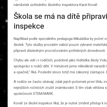
náměstek ústředního školního inspektora Karel Kovář.
Škola se má na dítě připravit
inspekce
Například podle speciálního pedagoga Mikuláška by počet o
školek. Tyto služby prozatím nabízí pouze vybrané mateřské 
připravit důsledným procvičováním potřebných dovedností.
Chybu ale vidí i v rodičích, podobně jako ředitelka školy V
spolupráci s rodiči dětí. V minulosti jsme několikrát narazil
a opačně,” říká. Poslední slovo totiž má zákonný zástupce
A rodiče se často obávají, zdali jejich potomek první třídu z
nejnižších ročnících zrušit známkování. S tím však většina
společnosti STEM/MARK.
Kovář ze školní inspekce říká, že je nutné změnit přístup k 