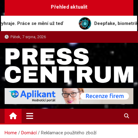
Skip
Přehled aktualit
to
content
. Práce se mění už teď
Deepfake, biometrika a podvo
Pátek, 7 srpna, 2026
PRESS-CENTRUM.CZ
Magazín informací a tiskových zpráv
Home
Domácí
Reklamace použitého zboží