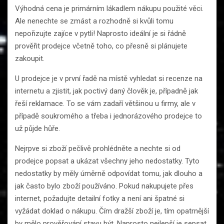
Výhodná cena je primárním lákadlem nákupu použité věci.
Ale nenechte se zmást a rozhodně si kvůli tomu
nepořizujte zajíce v pytli! Naprosto ideální je si řádně
prověřit prodejce včetně toho, co přesně si plánujete
zakoupit.
U prodejce je v první řadě na místě vyhledat si recenze na
internetu a zjistit, jak poctivý daný člověk je, případně jak
řeší reklamace. To se vám zadaří většinou u firmy, ale v
případě soukromého a třeba i jednorázového prodejce to
už půjde hůře.
Nejrpve si zboží pečlivě prohlédněte a nechte si od
prodejce popsat a ukázat všechny jeho nedostatky. Tyto
nedostatky by měly úměrně odpovídat tomu, jak dlouho a
jak často bylo zboží používáno. Pokud nakupujete přes
internet, požadujte detailní fotky a není ani špatné si
vyžádat doklad o nákupu. Čím dražší zboží je, tím opatrnější
by mělo prověřování stavu být. Naprosto nejlepší je sepsat