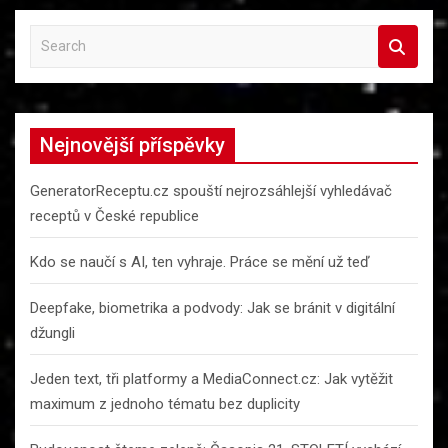
S
e
a
r
c
Nejnovější příspěvky
h
GeneratorReceptu.cz spouští nejrozsáhlejší vyhledávač
receptů v České republice
Kdo se naučí s AI, ten vyhraje. Práce se mění už teď
Deepfake, biometrika a podvody: Jak se bránit v digitální
džungli
Jeden text, tři platformy a MediaConnect.cz: Jak vytěžit
maximum z jednoho tématu bez duplicity