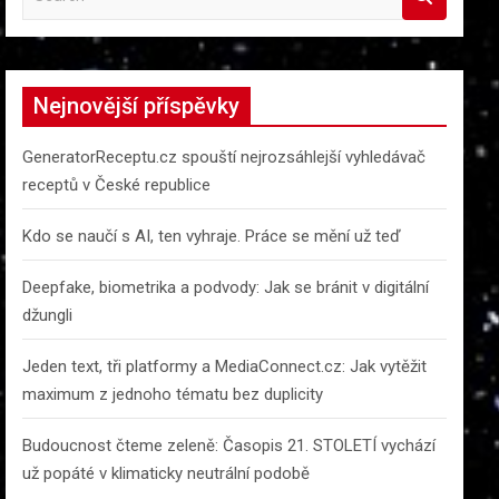
e
a
r
c
Nejnovější příspěvky
h
GeneratorReceptu.cz spouští nejrozsáhlejší vyhledávač
receptů v České republice
Kdo se naučí s AI, ten vyhraje. Práce se mění už teď
Deepfake, biometrika a podvody: Jak se bránit v digitální
džungli
Jeden text, tři platformy a MediaConnect.cz: Jak vytěžit
maximum z jednoho tématu bez duplicity
Budoucnost čteme zeleně: Časopis 21. STOLETÍ vychází
už popáté v klimaticky neutrální podobě