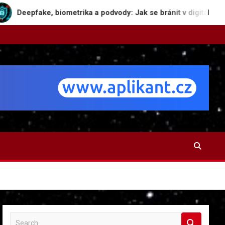
 biometrika a podvody: Jak se bránit v digitální džungli
S