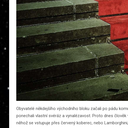
Obyvatelé někdejšího východního bloku začali po pádu komu
ponechali vlastní svéráz a vynalézavost. Proto dnes člově
něhož se vstupuje přes červený koberec, nebo Lamborghini