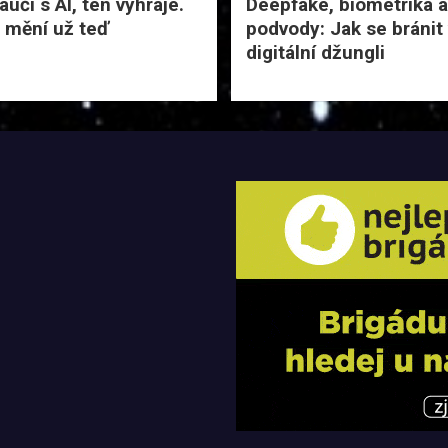
učí s AI, ten vyhraje.
Deepfake, biometrika a
 mění už teď
podvody: Jak se bránit
digitální džungli