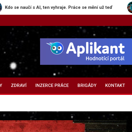
 s AI, ten vyhraje. Práce se mění už teď
Deepfake,
Y
ZDRAVÍ
INZERCE PRÁCE
BRIGÁDY
KONTAKT