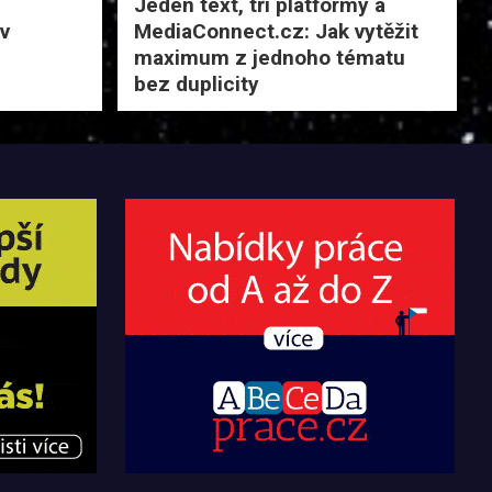
Jeden text, tři platformy a
 v
MediaConnect.cz: Jak vytěžit
maximum z jednoho tématu
bez duplicity