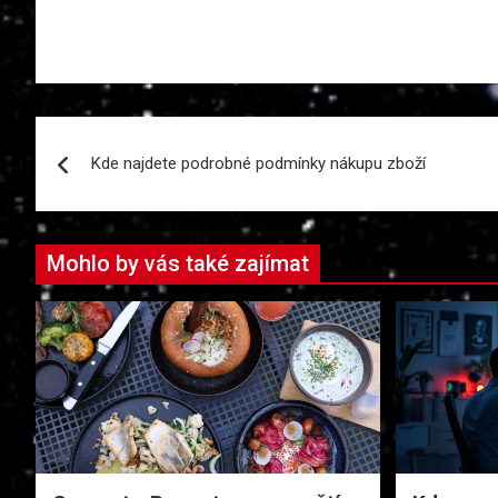
Navigace
Kde najdete podrobné podmínky nákupu zboží
pro
příspěvek
Mohlo by vás také zajímat