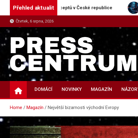
Skip
Přehled aktualit
vyhledávač receptů v České republice
Kdo se naučí
to
content
Čtvrtek, 6 srpna, 2026
PRESS-CENTRUM.CZ
Magazín informací a tiskových zpráv
DOMÁCÍ
NOVINKY
MAGAZÍN
NÁZOR
Home
Magazín
Největší bizarnosti východní Evropy