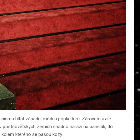
nismu hltat západní módu i popkulturu. Zároveň si ale
k v postsovětských zemích snadno narazí na panelák, do
, kolem kterého se pasou kozy.