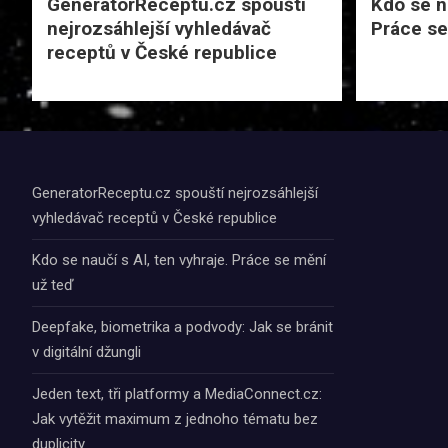
GeneratorReceptu.cz spouští
Kdo se na
nejrozsáhlejší vyhledávač
Práce se
receptů v České republice
GeneratorReceptu.cz spouští nejrozsáhlejší
vyhledávač receptů v České republice
Kdo se naučí s AI, ten vyhraje. Práce se mění
už teď
Deepfake, biometrika a podvody: Jak se bránit
v digitální džungli
Jeden text, tři platformy a MediaConnect.cz:
Jak vytěžit maximum z jednoho tématu bez
duplicity