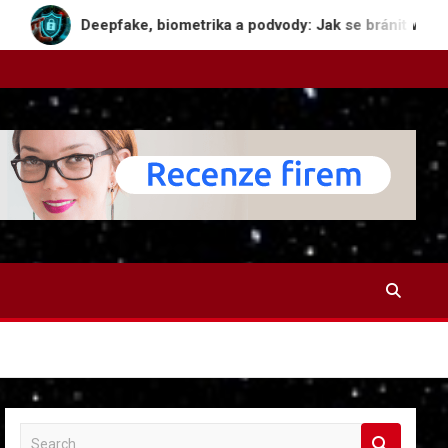
epfake, biometrika a podvody: Jak se bránit v digitální džungli
S