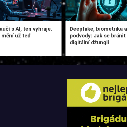
učí s AI, ten vyhraje.
Deepfake, biometrika a
 mění už teď
podvody: Jak se bránit
digitální džungli