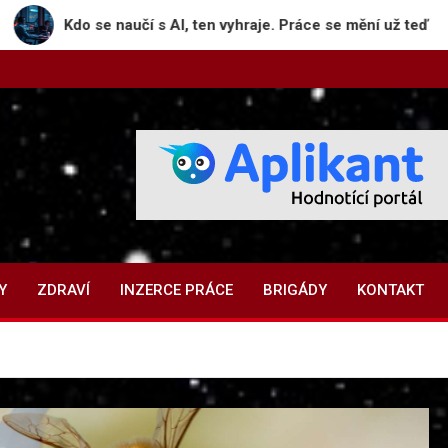
e naučí s AI, ten vyhraje. Práce se mění už teď
De
Y
ZDRAVÍ
INZERCE PRÁCE
BRIGÁDY
KONTAKT