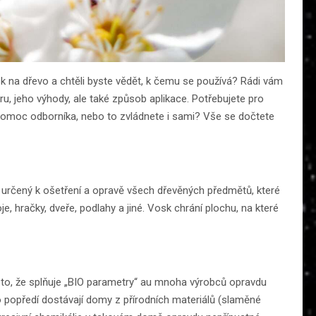
osk na dřevo a chtěli byste vědět, k čemu se používá? Rádi vám
iéru, jeho výhody, ale také způsob aplikace. Potřebujete pro
omoc odborníka, nebo to zvládnete i sami? Vše se dočtete
e určený k ošetření a opravě všech dřevěných předmětů, které
e, hračky, dveře, podlahy a jiné. Vosk chrání plochu, na které
roto, že splňuje „BIO parametry“ au mnoha výrobců opravdu
 popředí dostávají domy z přírodních materiálů (slaměné