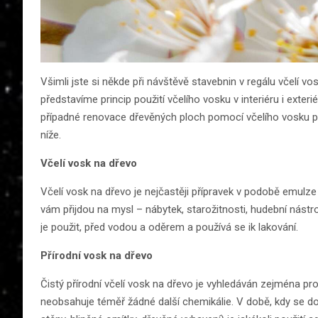
Všimli jste si někde při návštěvě stavebnin v regálu včelí v
představíme princip použití včelího vosku v interiéru i exter
případné renovace dřevěných ploch pomocí včelího vosku p
níže.
Včelí vosk na dřevo
Včelí vosk na dřevo je nejčastěji přípravek v podobě emulz
vám přijdou na mysl – nábytek, starožitnosti, hudební nástroj
je použit, před vodou a oděrem a používá se ik lakování.
Přírodní vosk na dřevo
Čistý přírodní včelí vosk na dřevo je vyhledáván zejména p
neobsahuje téměř žádné další chemikálie. V době, kdy se do