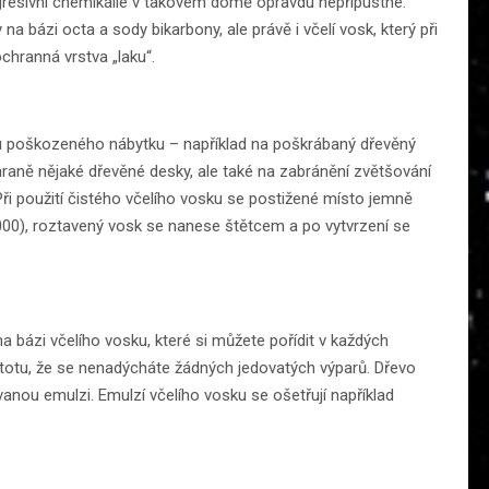
í agresivní chemikálie v takovém domě opravdu nepřípustné.
y na bázi octa a sody bikarbony, ale právě i včelí vosk, který při
ochranná vrstva „laku“.
avu poškozeného nábytku – například na poškrábaný dřevěný
raně nějaké dřevěné desky, ale také na zabránění zvětšování
ři použití čistého včelího vosku se postižené místo jemně
000), roztavený vosk se nanese štětcem a po vytvrzení se
bázi včelího vosku, které si můžete pořídit v každých
stotu, že se nenadýcháte žádných jedovatých výparů. Dřevo
anou emulzi. Emulzí včelího vosku se ošetřují například