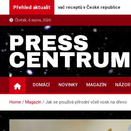
Skip
Přehled aktualit
hlejší vyhledávač receptů v České republice
Kdo s
to
content
Čtvrtek, 6 srpna, 2026
PRESS-CENTRUM.CZ
Magazín informací a tiskových zpráv
DOMÁCÍ
NOVINKY
MAGAZÍN
NÁZOR
Home
Magazín
Jak se používá přírodní včelí vosk na dřevo