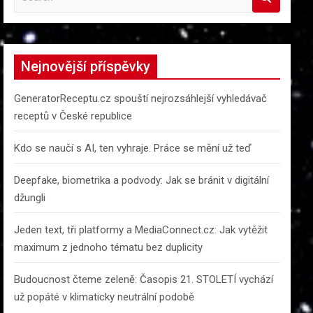
e
a
r
c
Nejnovější příspěvky
h
GeneratorReceptu.cz spouští nejrozsáhlejší vyhledávač
receptů v České republice
Kdo se naučí s AI, ten vyhraje. Práce se mění už teď
Deepfake, biometrika a podvody: Jak se bránit v digitální
džungli
Jeden text, tři platformy a MediaConnect.cz: Jak vytěžit
maximum z jednoho tématu bez duplicity
Budoucnost čteme zeleně: Časopis 21. STOLETÍ vychází
už popáté v klimaticky neutrální podobě