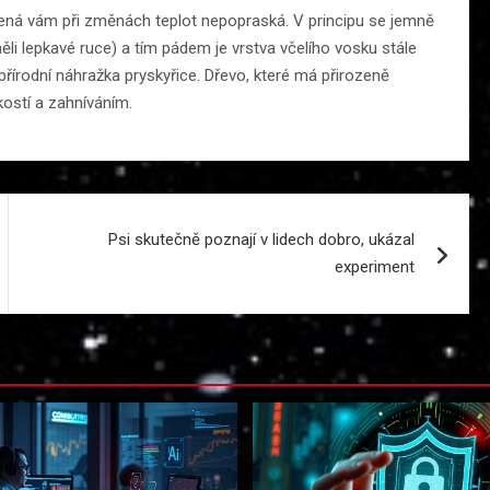
vořená vám při změnách teplot nepopraská. V principu se jemně
ěli lepkavé ruce) a tím pádem je vrstva včelího vosku stále
přírodní náhražka pryskyřice. Dřevo, které má přirozeně
kostí a zahníváním.
Psi skutečně poznají v lidech dobro, ukázal
experiment