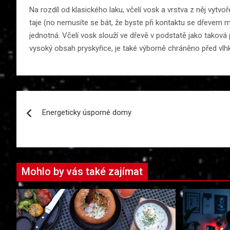
Na rozdíl od klasického laku, včelí vosk a vrstva z něj vyt
taje (no nemusíte se bát, že byste při kontaktu se dřevem m
jednotná. Včelí vosk slouží ve dřevě v podstatě jako taková 
vysoký obsah pryskyřice, je také výborně chráněno před vlh
Navigace
Energeticky úsporné domy
pro
příspěvek
Mohlo by vás také zajímat