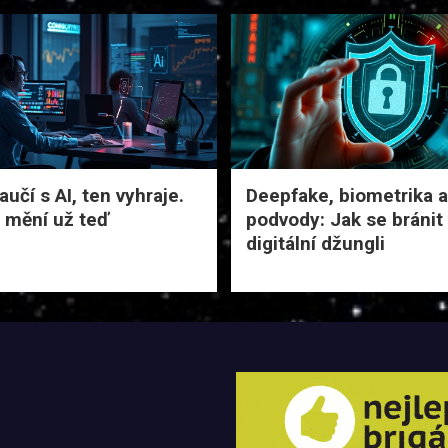
učí s AI, ten vyhraje.
Deepfake, biometrika a
 mění už teď
podvody: Jak se bránit
digitální džungli