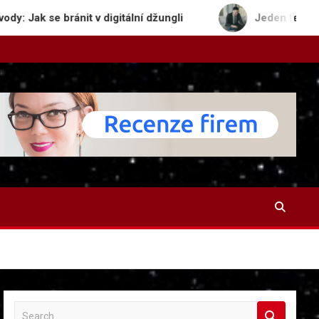
ránit v digitální džungli
Jeden text, tři platform
S