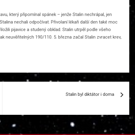
avu, který připomínal spánek – jenže Stalin nechrápal, jen
y Stalina nechali odpočívat. Přivolaní lékaři další den také moc
ožili pijavice a studený obklad. Stalin utrpěl podle všeho
lak neuvěřitelných 190/110. 5. března začal Stalin zvracet krev,
Stalin byl diktátor i doma