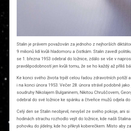
Stalin je právem považován za jednoho z nejhorších diktát
9 milionů lidí kvůli hladomoru a čistkám. Stalin zavedl polit
se 1. března 1953 odebral do ložnice, zdálo se vše v naprost
pravděpodobností jen kvůli tomu, že se ho každý až příliš bál
Ke konci svého života trpěl celou řadou zdravotních potíží 
i na konci února 1953. Večer 28. února strávil podobně jako
soudruhy Nikolajem Bulganinem, Nikitou Chruščovem, Geor
odebral do své ložnice ke spánku a čtveřice mužů odjela d
Celý den se Stalin neobjevil, nevyšel ze svého pokoje, ani s
hodinách strachu rozhodlo vejít do ložnice, kde našli Stalin
pohovku do jídelny, kde ho přikryli koberečkem. Místo aby zavo