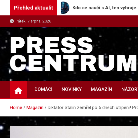
Skip
Přehled aktualit
publice
Kdo se naučí s AI, ten vyhraje. Práce se mě
to
content
Pátek, 7 srpna, 2026
PRESS-CENTRUM.CZ
Magazín informací a tiskových zpráv
DOMÁCÍ
NOVINKY
MAGAZÍN
NÁZOR
Home
Magazín
Diktátor Stalin zemřel po 5 dnech utrpení! P