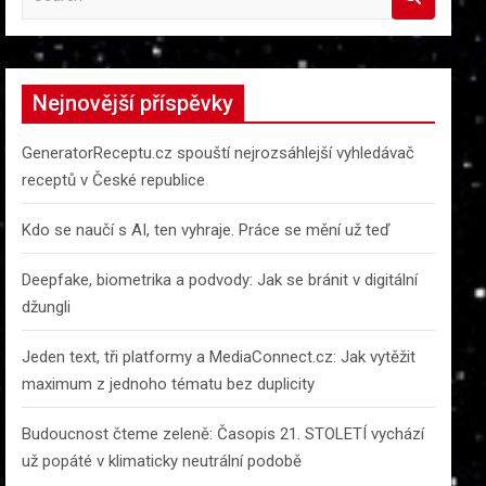
e
a
r
c
Nejnovější příspěvky
h
GeneratorReceptu.cz spouští nejrozsáhlejší vyhledávač
receptů v České republice
Kdo se naučí s AI, ten vyhraje. Práce se mění už teď
Deepfake, biometrika a podvody: Jak se bránit v digitální
džungli
Jeden text, tři platformy a MediaConnect.cz: Jak vytěžit
maximum z jednoho tématu bez duplicity
Budoucnost čteme zeleně: Časopis 21. STOLETÍ vychází
už popáté v klimaticky neutrální podobě