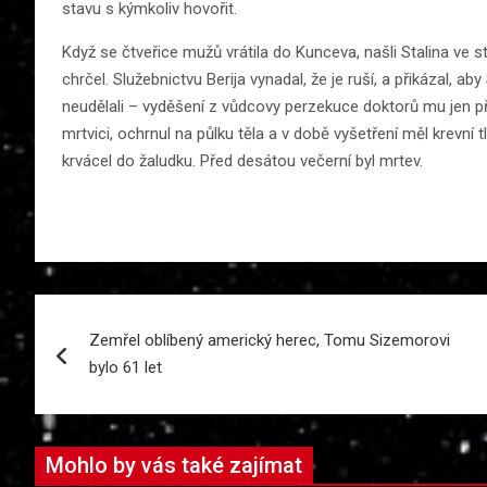
stavu s kýmkoliv hovořit.
Když se čtveřice mužů vrátila do Kunceva, našli Stalina ve st
chrčel. Služebnictvu Berija vynadal, že je ruší, a přikázal, ab
neudělali – vyděšení z vůdcovy perzekuce doktorů mu jen přil
mrtvici, ochrnul na půlku těla a v době vyšetření měl krevní t
krvácel do žaludku. Před desátou večerní byl mrtev.
Navigace
Zemřel oblíbený americký herec, Tomu Sizemorovi
pro
bylo 61 let
příspěvek
Mohlo by vás také zajímat