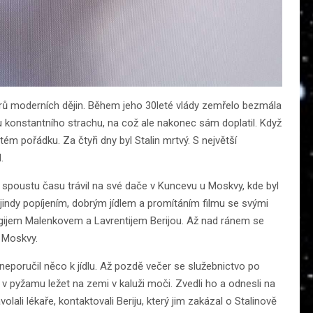
orů moderních dějin. Během jeho 30leté vlády zemřelo bezmála
iku konstantního strachu, na což ale nakonec sám doplatil. Když
ém pořádku. Za čtyři dny byl Stalin mrtvý. S největší
.
a spoustu času trávil na své dače v Kuncevu u Moskvy, kde byl
 jindy popíjením, dobrým jídlem a promítáním filmu se svými
gijem Malenkovem a Lavrentijem Berijou. Až nad ránem se
o Moskvy.
i neporučil něco k jídlu. Až pozdě večer se služebnictvo po
a v pyžamu ležet na zemi v kaluži moči. Zvedli ho a odnesli na
lali lékaře, kontaktovali Beriju, který jim zakázal o Stalinově