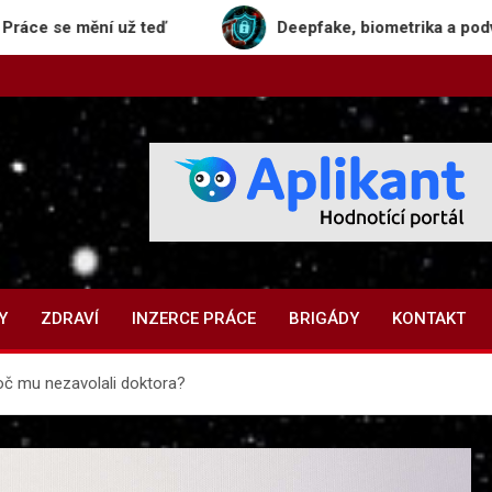
ní už teď
Deepfake, biometrika a podvody: Jak se b
Y
ZDRAVÍ
INZERCE PRÁCE
BRIGÁDY
KONTAKT
roč mu nezavolali doktora?