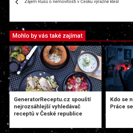
Zájem Rusů o nemovitosti v Česku výrazně klesl
pro
příspěvek
Mohlo by vás také zajímat
GeneratorReceptu.cz spouští
Kdo se na
nejrozsáhlejší vyhledávač
Práce se
receptů v České republice