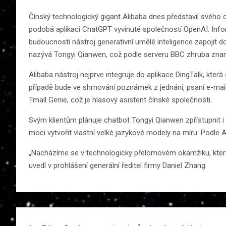
Čínský technologický gigant Alibaba dnes představil svého 
podobá aplikaci ChatGPT vyvinuté společností OpenAI. Info
budoucnosti nástroj generativní umělé inteligence zapojit d
nazývá Tongyi Qianwen, což podle serveru BBC zhruba znam
Alibaba nástroj nejprve integruje do aplikace DingTalk, která
případě bude ve shrnování poznámek z jednání, psaní e-mail
Tmall Genie, což je hlasový asistent čínské společnosti.
Svým klientům plánuje chatbot Tongyi Qianwen zpřístupnit i 
moci vytvořit vlastní velké jazykové modely na míru. Podle Al
„Nacházíme se v technologicky přelomovém okamžiku, který 
uvedl v prohlášení generální ředitel firmy Daniel Zhang
Navigace