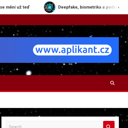
už teď
Deepfake, biometrika a podvody: Jak se bráni
S