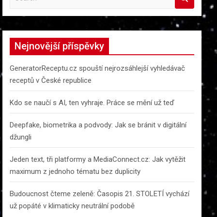
e
a
r
c
Nejnovější příspěvky
h
GeneratorReceptu.cz spouští nejrozsáhlejší vyhledávač
receptů v České republice
Kdo se naučí s AI, ten vyhraje. Práce se mění už teď
Deepfake, biometrika a podvody: Jak se bránit v digitální
džungli
Jeden text, tři platformy a MediaConnect.cz: Jak vytěžit
maximum z jednoho tématu bez duplicity
Budoucnost čteme zeleně: Časopis 21. STOLETÍ vychází
už popáté v klimaticky neutrální podobě