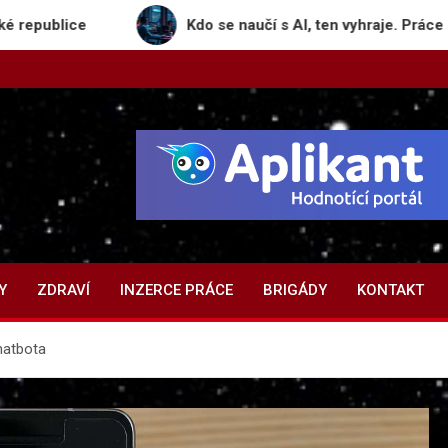
lice
Kdo se naučí s AI, ten vyhraje. Práce se mění 
Y
ZDRAVÍ
INZERCE PRÁCE
BRIGÁDY
KONTAKT
hatbota