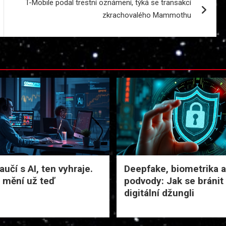
T-Mobile podal trestní oznámení, týká se transakcí
zkrachovalého Mammothu
učí s AI, ten vyhraje.
Deepfake, biometrika a
 mění už teď
podvody: Jak se bránit
digitální džungli