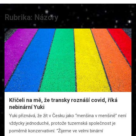
Rubrika:
Názory
Křičeli na mě, že transky roznáší covid, říká
nebinární Yuki
Yuki přiznává, že žít v Česku jako “menšina v menšině” není
vždycky jednoduché, protože tuzemská společnost je
poměrně konzervativní. “Žijeme ve velmi binární