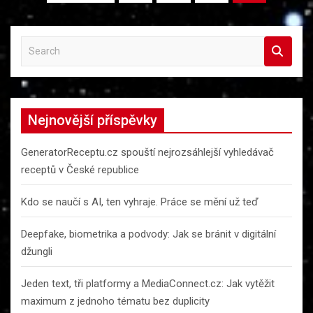
příspěvků
S
e
a
r
c
Nejnovější příspěvky
h
GeneratorReceptu.cz spouští nejrozsáhlejší vyhledávač
receptů v České republice
Kdo se naučí s AI, ten vyhraje. Práce se mění už teď
Deepfake, biometrika a podvody: Jak se bránit v digitální
džungli
Jeden text, tři platformy a MediaConnect.cz: Jak vytěžit
maximum z jednoho tématu bez duplicity