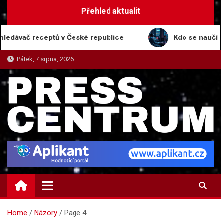
Skip
Přehled aktualit
to
content
ávač receptů v České republice
Kdo se naučí s AI,
Pátek, 7 srpna, 2026
PRESS-CENTRUM.CZ
Magazín informací a tiskových zpráv
Home
Názory
Page 4