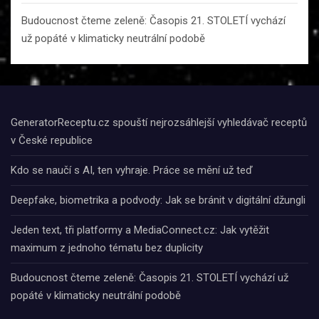
Budoucnost čteme zeleně: Časopis 21. STOLETÍ vychází
už popáté v klimaticky neutrální podobě
GeneratorReceptu.cz spouští nejrozsáhlejší vyhledávač receptů
v České republice
Kdo se naučí s AI, ten vyhraje. Práce se mění už teď
Deepfake, biometrika a podvody: Jak se bránit v digitální džungli
Jeden text, tři platformy a MediaConnect.cz: Jak vytěžit
maximum z jednoho tématu bez duplicity
Budoucnost čteme zeleně: Časopis 21. STOLETÍ vychází už
popáté v klimaticky neutrální podobě