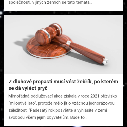
společnosti, v jiných zemích se tato témata…
Z dluhové propasti musí vést žebřík, po kterém
se dá vylézt pryč
Mimořádná oddlužovací akce získala v roce 2021 přízvisko
“milostivé léto”, protože mělo jít o vzácnou jednorázovou
záležitost. “Padesátý rok posvětíte a vyhlásíte v zemi
svobodu všem jejím obyvatelům. Bude to…